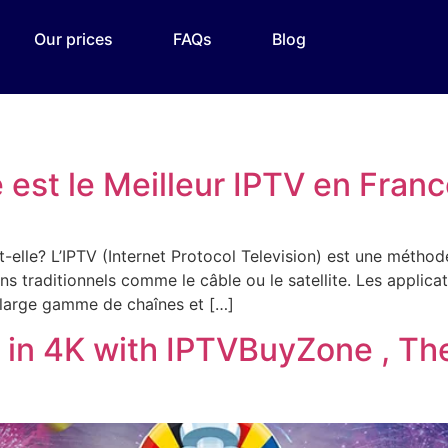
Our prices
FAQs
Blog
est le Meilleur IPTV en Fran
elle? L’IPTV (Internet Protocol Television) est une méthod
yens traditionnels comme le câble ou le satellite. Les appli
e large gamme de chaînes et […]
in 4K with IPTVBuyZone , The