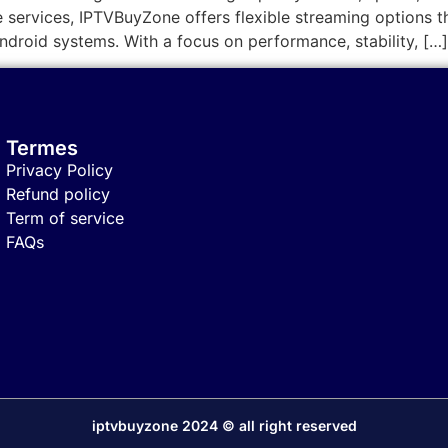
le services, IPTVBuyZone offers flexible streaming options 
Android systems. With a focus on performance, stability, […]
Termes
Privacy Policy
Refund policy
Term of service
FAQs
iptvbuyzone 2024 © all right reserved