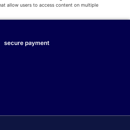
that allow users to access content on multiple
secure payment