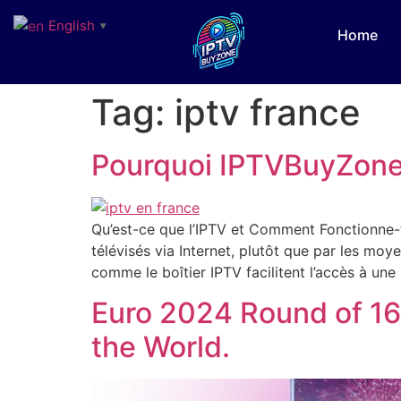
English
▼
Home
Tag:
iptv france
Pourquoi IPTVBuyZone 
Qu’est-ce que l’IPTV et Comment Fonctionne-t-
télévisés via Internet, plutôt que par les mo
comme le boîtier IPTV facilitent l’accès à un
Euro 2024 Round of 16 
the World.